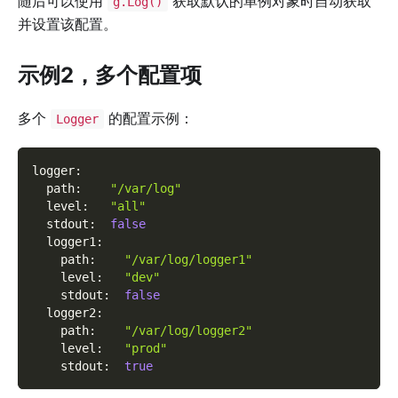
随后可以使用
获取默认的单例对象时自动获取
g.Log()
并设置该配置。
示例2，多个配置项
多个
的配置示例：
Logger
logger
:
path
:
"/var/log"
level
:
"all"
stdout
:
false
logger1
:
path
:
"/var/log/logger1"
level
:
"dev"
stdout
:
false
logger2
:
path
:
"/var/log/logger2"
level
:
"prod"
stdout
:
true