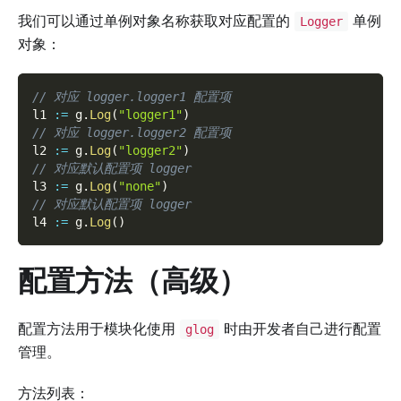
我们可以通过单例对象名称获取对应配置的
单例
Logger
对象：
// 对应 logger.logger1 配置项
l1 
:=
 g
.
Log
(
"logger1"
)
// 对应 logger.logger2 配置项
l2 
:=
 g
.
Log
(
"logger2"
)
// 对应默认配置项 logger
l3 
:=
 g
.
Log
(
"none"
)
// 对应默认配置项 logger
l4 
:=
 g
.
Log
(
)
配置方法（高级）
配置方法用于模块化使用
时由开发者自己进行配置
glog
管理。
方法列表：