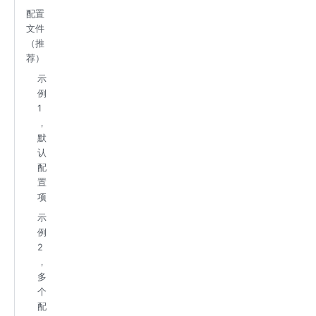
配置
文件
（推
荐）
示
例
1
，
默
认
配
置
项
示
例
2
，
多
个
配