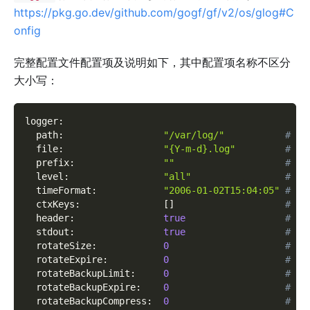
https://pkg.go.dev/github.com/gogf/gf/v2/os/glog#C
onfig
完整配置文件配置项及说明如下，其中配置项名称不区分
大小写：
logger
:
path
:
"/var/log/"
# 
file
:
"{Y-m-d}.log"
# 日
prefix
:
""
# 
level
:
"all"
# 
timeFormat
:
"2006-01-02T15:04:05"
# 
ctxKeys
:
[
]
# 自
header
:
true
# 
stdout
:
true
# 
rotateSize
:
0
# 
rotateExpire
:
0
# 
rotateBackupLimit
:
0
# 
rotateBackupExpire
:
0
# 
rotateBackupCompress
:
0
# 