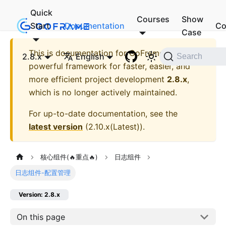
Quick
Courses
Show
Start
Documentation
Co
Case
This is documentation for
GoFrame - A
2.8.x
English
Search
powerful framework for faster, easier, and
more efficient project development
2.8.x
,
which is no longer actively maintained.
For up-to-date documentation, see the
latest version
(
2.10.x(Latest)
).
核心组件(🔥重点🔥)
日志组件
日志组件-配置管理
Version: 2.8.x
On this page