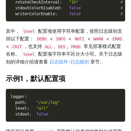
rotateCheckInterval
:
"1h"
# 
stdoutColorDisabled
:
false
# 
writerColorEnable
:
false
# 
其中，
配置项使用字符串配置，按照日志级别支
level
持以下配置：
<
<
<
<
DEBU
INFO
NOTI
WARN
ERRO
<
，也支持
,
,
常见部署模式配置
CRIT
ALL
DEV
PROD
名称。
配置项字符串不区分大小写。关于日志级
level
别的详细介绍请查看
日志组件-日志级别
章节。
示例1，默认配置项
logger
:
path
:
"/var/log"
level
:
"all"
stdout
:
false