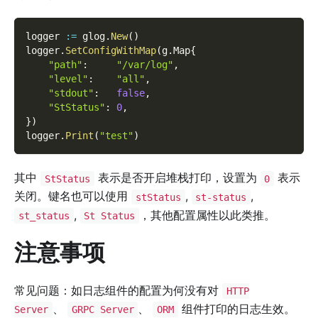
logger 
:=
 glog
.
New
(
)
logger
.
SetConfigWithMap
(
g
.
Map
{
"path"
:
"/var/log"
,
"level"
:
"all"
,
"stdout"
:
false
,
"StStatus"
:
0
,
}
)
logger
.
Print
(
"test"
)
其中
表示是否开启堆栈打印，设置为
表示
StStatus
0
关闭。键名也可以使用
,
,
stStatus
st-status
,
，其他配置属性以此类推。
st_status
St Status
注意事项
常见问题：如日志组件的配置为何没有对
HTTP
、
、
组件打印的日志生效。
Server
GRPC Server
ORM