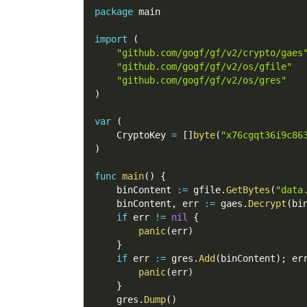
package
 main
import
(
"github.com/gogf/gf/v2/crypto/gaes
"github.com/gogf/gf/v2/os/gfile"
"github.com/gogf/gf/v2/os/gres"
)
var
(
    CryptoKey 
=
[
]
byte
(
"x76cgqt36i9c86
)
func
main
(
)
{
    binContent 
:=
 gfile
.
GetBytes
(
"data
    binContent
,
 err 
:=
 gaes
.
Decrypt
(
bi
if
 err 
!=
nil
{
panic
(
err
)
}
if
 err 
:=
 gres
.
Add
(
binContent
)
;
 er
panic
(
err
)
}
    gres
.
Dump
(
)