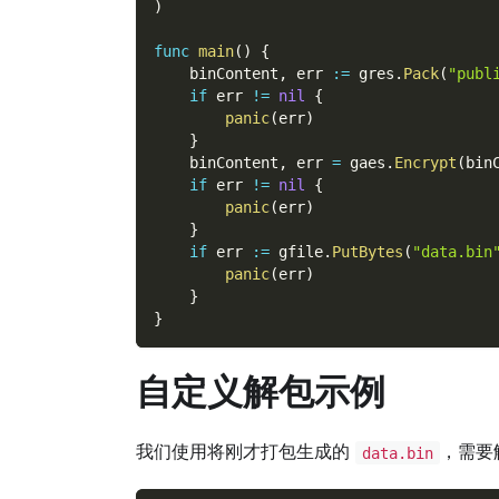
)
func
main
(
)
{
    binContent
,
 err 
:=
 gres
.
Pack
(
"publ
if
 err 
!=
nil
{
panic
(
err
)
}
    binContent
,
 err 
=
 gaes
.
Encrypt
(
bin
if
 err 
!=
nil
{
panic
(
err
)
}
if
 err 
:=
 gfile
.
PutBytes
(
"data.bin
panic
(
err
)
}
}
自定义解包示例
我们使用将刚才打包生成的
，需要
data.bin