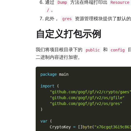
通过
方法在终端打印出
Dump
Resource
。
/
此外，
资源管理模块提供了默认
gres
自定义打包示例
我们将项目根目录下的
和
public
config
二进制内容进行加密。
package
 main
import
(
"github.com/gogf/gf/v2/crypto/gaes
"github.com/gogf/gf/v2/os/gfile"
"github.com/gogf/gf/v2/os/gres"
)
var
(
    CryptoKey 
=
[
]
byte
(
"x76cgqt36i9c86