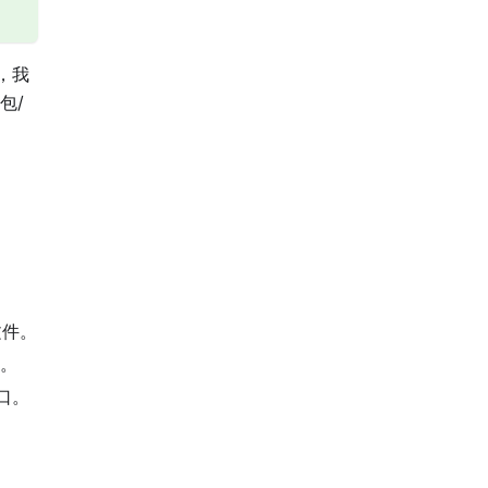
，我
包/
文件。
。
口。