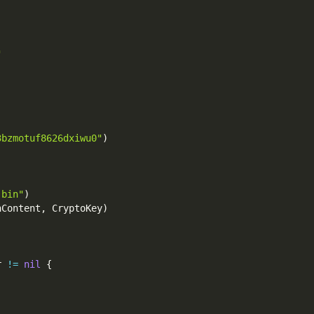
"
3bzmotuf8626dxiwu0"
)
.bin"
)
nContent
,
 CryptoKey
)
r 
!=
nil
{