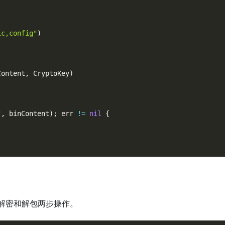
ic,config"
)
Content
,
 CryptoKey
)
"
,
 binContent
)
;
 err 
!=
nil
{
解密和解包两步操作。