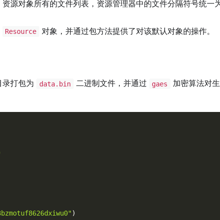
资源对象所有的文件列表，资源管理器中的文件分隔符号统一
的
对象，并通过包方法提供了对该默认对象的操作。
Resource
目录打包为
二进制文件，并通过
加密算法对生
data.bin
gaes
"
3bzmotuf8626dxiwu0"
)