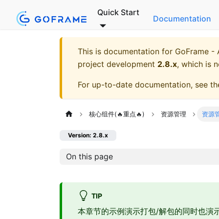
Quick Start
Documentation
This is documentation for
GoFrame - A
project development
2.8.x
, which is 
For up-to-date documentation, see t
核心组件(🔥重点🔥)
资源管理
资源
Version: 2.8.x
On this page
TIP
本章节的示例演示打包/解包的同时也演