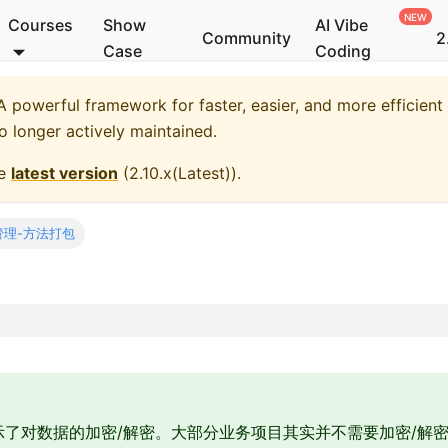
Courses
Show
AI Vibe
Community
2
Case
Coding
 powerful framework for faster, easier, and more efficient
no longer actively maintained.
he
latest version
(
2.10.x(Latest)
).
管理-方法打包
示了对数据的加密/解密。大部分业务项目其实并不需要加密/解