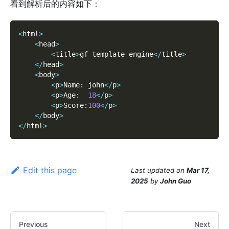
看到解析后的内容如下：
<
html
>
<
head
>
<
title
>
gf template engine
<
/
title
>
<
/
head
>
<
body
>
<
p
>
Name
:
 john
<
/
p
>
<
p
>
Age
:
18
<
/
p
>
<
p
>
Score
:
100
<
/
p
>
<
/
body
>
<
/
html
>
Edit this page
Last updated
on
Mar 17,
2025
by
John Guo
Previous
Next