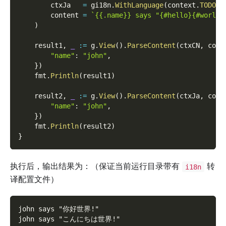
        ctxJa   
=
 gi18n
.
WithLanguage
(
context
.
TODO
(
)
        content 
=
`{{.name}} says "{#hello}{#world}
)
    result1
,
_
:=
 g
.
View
(
)
.
ParseContent
(
ctxCN
,
 cont
"name"
:
"john"
,
}
)
    fmt
.
Println
(
result1
)
    result2
,
_
:=
 g
.
View
(
)
.
ParseContent
(
ctxJa
,
 cont
"name"
:
"john"
,
}
)
    fmt
.
Println
(
result2
)
}
执行后，输出结果为：（保证当前运行目录带有
转
i18n
译配置文件）
john says "你好世界!"
john says "こんにちは世界!"