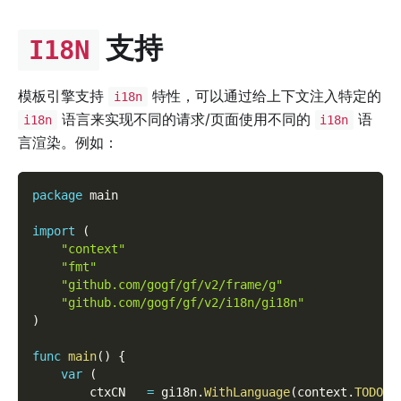
支持
I18N
模板引擎支持
特性，可以通过给上下文注入特定的
i18n
语言来实现不同的请求/页面使用不同的
语
i18n
i18n
言渲染。例如：
package
 main
import
(
"context"
"fmt"
"github.com/gogf/gf/v2/frame/g"
"github.com/gogf/gf/v2/i18n/gi18n"
)
func
main
(
)
{
var
(
        ctxCN   
=
 gi18n
.
WithLanguage
(
context
.
TODO
(
)