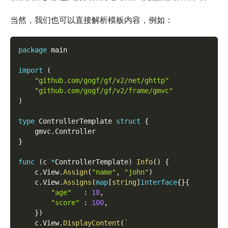
当然，我们也可以直接解析模板内容，例如：
package
 main
import
(
"github.com/gogf/gf/v2/net/ghttp"
"github.com/gogf/gf/v2/frame/gmvc"
)
type
 ControllerTemplate 
struct
{
    gmvc
.
Controller
}
func
(
c 
*
ControllerTemplate
)
Info
(
)
{
    c
.
View
.
Assign
(
"name"
,
"john"
)
    c
.
View
.
Assigns
(
map
[
string
]
interface
{
}
{
"age"
:
18
,
"score"
:
100
,
}
)
    c
.
View
.
DisplayContent
(
`