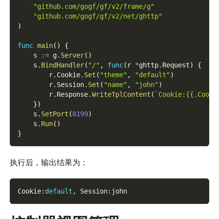
"github.com/gogf/gf/v2/frame/g"
"github.com/gogf/gf/v2/net/ghttp"
)
func
main
(
)
{
    s 
:=
 g
.
Server
(
)
    s
.
BindHandler
(
"/"
,
func
(
r 
*
ghttp
.
Request
)
{
        r
.
Cookie
.
Set
(
"theme"
,
"default"
)
        r
.
Session
.
Set
(
"name"
,
"john"
)
        r
.
Response
.
WriteTplContent
(
`Cookie:{{.Cooki
}
)
    s
.
SetPort
(
8199
)
    s
.
Run
(
)
}
执行后，输出结果为：
Cookie
:
default
,
 Session
:
john