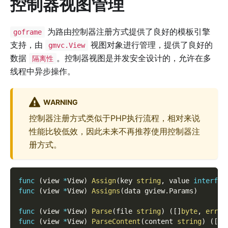
控制器视图管理
为路由控制器注册方式提供了良好的模板引擎
goframe
支持，由
视图对象进行管理，提供了良好的
gmvc.View
数据
。控制器视图是并发安全设计的，允许在多
隔离性
线程中异步操作。
WARNING
控制器注册方式类似于PHP执行流程，相对来说
性能比较低效，因此未来不再推荐使用控制器注
册方式。
func
(
view 
*
View
)
Assign
(
key 
string
,
 value 
interfac
func
(
view 
*
View
)
Assigns
(
data gview
.
Params
)
func
(
view 
*
View
)
Parse
(
file 
string
)
(
[
]
byte
,
error
func
(
view 
*
View
)
ParseContent
(
content 
string
)
(
[
]
b