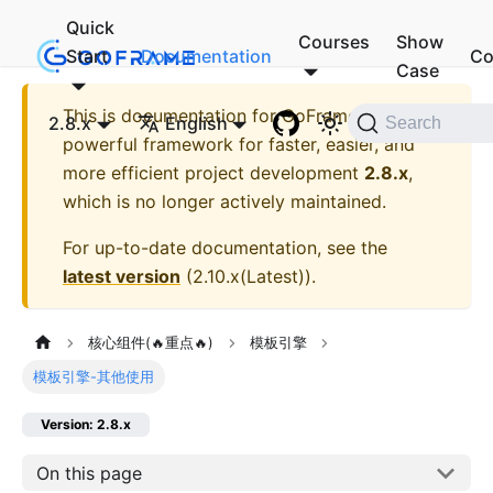
Quick
Courses
Show
Start
Documentation
Co
Case
This is documentation for
GoFrame - A
2.8.x
English
Search
powerful framework for faster, easier, and
more efficient project development
2.8.x
,
which is no longer actively maintained.
For up-to-date documentation, see the
latest version
(
2.10.x(Latest)
).
核心组件(🔥重点🔥)
模板引擎
模板引擎-其他使用
Version: 2.8.x
On this page