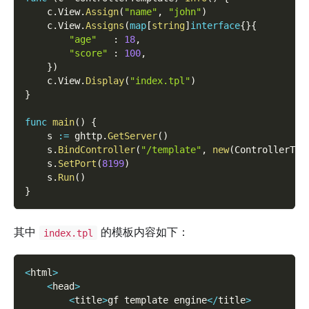
    c
.
View
.
Assign
(
"name"
,
"john"
)
    c
.
View
.
Assigns
(
map
[
string
]
interface
{
}
{
"age"
:
18
,
"score"
:
100
,
}
)
    c
.
View
.
Display
(
"index.tpl"
)
}
func
main
(
)
{
    s 
:=
 ghttp
.
GetServer
(
)
    s
.
BindController
(
"/template"
,
new
(
ControllerTem
    s
.
SetPort
(
8199
)
    s
.
Run
(
)
}
其中
的模板内容如下：
index.tpl
<
html
>
<
head
>
<
title
>
gf template engine
<
/
title
>