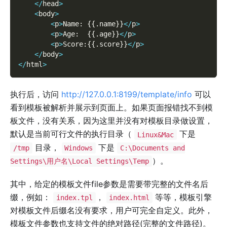
<
/
head
>
<
body
>
<
p
>
Name
:
{
{
.
name
}
}
<
/
p
>
<
p
>
Age
:
{
{
.
age
}
}
<
/
p
>
<
p
>
Score
:
{
{
.
score
}
}
<
/
p
>
<
/
body
>
<
/
html
>
执行后，访问
http://127.0.0.1:8199/template/info
可以
看到模板被解析并展示到页面上。如果页面报错找不到模
板文件，没有关系，因为这里并没有对模板目录做设置，
默认是当前可行文件的执行目录（
下是
Linux&Mac
目录，
下是
/tmp
Windows
C:\Documents and
）。
Settings\用户名\Local Settings\Temp
其中，给定的模板文件file参数是需要带完整的文件名后
缀，例如：
，
等等，模板引擎
index.tpl
index.html
对模板文件后缀名没有要求，用户可完全自定义。此外，
模板文件参数也支持文件的绝对路径(完整的文件路径)。