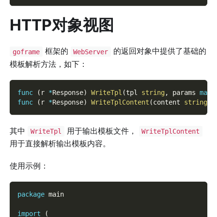
HTTP对象视图
框架的
的返回对象中提供了基础的
goframe
WebServer
模板解析方法，如下：
func
(
r 
*
Response
)
WriteTpl
(
tpl 
string
,
 params 
map
[
func
(
r 
*
Response
)
WriteTplContent
(
content 
string
,
 
其中
用于输出模板文件，
WriteTpl
WriteTplContent
用于直接解析输出模板内容。
使用示例：
package
 main
import
(