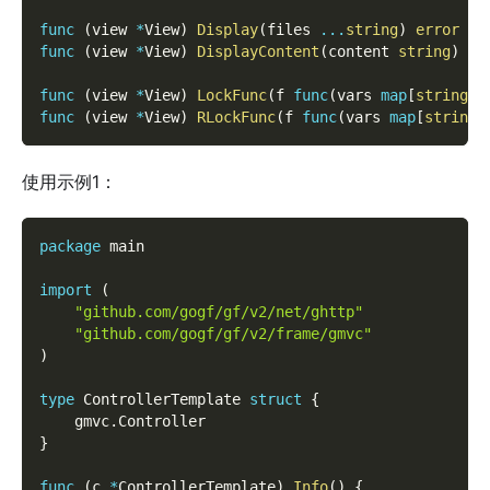
func
(
view 
*
View
)
Display
(
files 
...
string
)
error
func
(
view 
*
View
)
DisplayContent
(
content 
string
)
er
func
(
view 
*
View
)
LockFunc
(
f 
func
(
vars 
map
[
string
]
i
func
(
view 
*
View
)
RLockFunc
(
f 
func
(
vars 
map
[
string
]
使用示例1：
package
 main
import
(
"github.com/gogf/gf/v2/net/ghttp"
"github.com/gogf/gf/v2/frame/gmvc"
)
type
 ControllerTemplate 
struct
{
    gmvc
.
Controller
}
func
(
c 
*
ControllerTemplate
)
Info
(
)
{