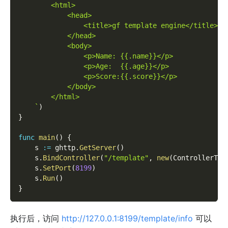
        <html>
            <head>
                <title>gf template engine</title>
            </head>
            <body>
                <p>Name: {{.name}}</p>
                <p>Age:  {{.age}}</p>
                <p>Score:{{.score}}</p>
            </body>
        </html>
    `
)
}
func
main
(
)
{
    s 
:=
 ghttp
.
GetServer
(
)
    s
.
BindController
(
"/template"
,
new
(
ControllerTem
    s
.
SetPort
(
8199
)
    s
.
Run
(
)
}
执行后，访问
http://127.0.0.1:8199/template/info
可以