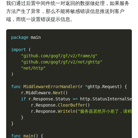
我们通过后置中间件统一对返回的数据做处理，如果服务
方法产生了异常，那么不能将敏感错误信息推送到客户
端，而统一设置错误提示信息。
package
 main
import
(
"github.com/gogf/gf/v2/frame/g"
"github.com/gogf/gf/v2/net/ghttp"
"net/http"
)
func
MiddlewareErrorHandler
(
r 
*
ghttp
.
Request
)
{
    r
.
Middleware
.
Next
(
)
if
 r
.
Response
.
Status 
>=
 http
.
StatusInternalServ
        r
.
Response
.
ClearBuffer
(
)
        r
.
Response
.
Writeln
(
"服务器居然开小差了，请稍后
}
}
func
main
(
)
{