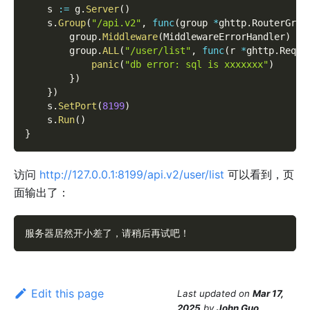
    s 
:=
 g
.
Server
(
)
    s
.
Group
(
"/api.v2"
,
func
(
group 
*
ghttp
.
RouterGrou
        group
.
Middleware
(
MiddlewareErrorHandler
)
        group
.
ALL
(
"/user/list"
,
func
(
r 
*
ghttp
.
Reque
panic
(
"db error: sql is xxxxxxx"
)
}
)
}
)
    s
.
SetPort
(
8199
)
    s
.
Run
(
)
}
访问
http://127.0.0.1:8199/api.v2/user/list
可以看到，页
面输出了：
服务器居然开小差了，请稍后再试吧！
Edit this page
Last updated
on
Mar 17,
2025
by
John Guo