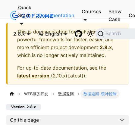
Quick
Courses
Show
Start
Documentation
Co
Case
This is documentation for
GoFrame - A
2.8.x
English
Search
powerful framework for faster, easier, and
more efficient project development
2.8.x
,
which is no longer actively maintained.
For up-to-date documentation, see the
latest version
(
2.10.x(Latest)
).
WEB服务开发
数据返回
数据返回-缓冲控制
Version: 2.8.x
On this page