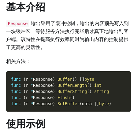
基本介绍
输出采用了缓冲控制，输出的内容预先写入到
Response
一块缓冲区，等待服务方法执行完毕后才真正地输出到客
户端。该特性在提高执行效率同时为输出内容的控制提供
了更高的灵活性。
相关方法：
func
(
r 
*
Response
)
Buffer
(
)
[
]
byte
func
(
r 
*
Response
)
BufferLength
(
)
int
func
(
r 
*
Response
)
BufferString
(
)
string
func
(
r 
*
Response
)
Flush
(
)
func
(
r 
*
Response
)
SetBuffer
(
data 
[
]
byte
)
使用示例