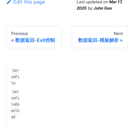
Edit this page
Last updated
on
Mar 17,
2025
by
John Guo
Previous
Next
数据返回-Exit控制
数据返回-模板解析
Ser
veFi
le
Ser
veFi
leDo
wnlo
ad