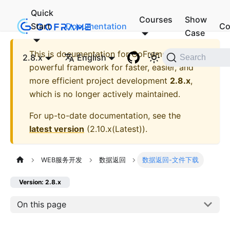
Quick
Courses
Show
Start
Documentation
Co
Case
This is documentation for
GoFrame - A
2.8.x
English
Search
powerful framework for faster, easier, and
more efficient project development
2.8.x
,
which is no longer actively maintained.
For up-to-date documentation, see the
latest version
(
2.10.x(Latest)
).
WEB服务开发
数据返回
数据返回-文件下载
Version: 2.8.x
On this page