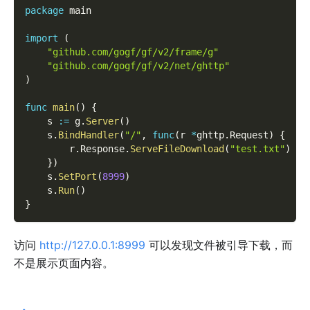
package
 main
import
(
"github.com/gogf/gf/v2/frame/g"
"github.com/gogf/gf/v2/net/ghttp"
)
func
main
(
)
{
    s 
:=
 g
.
Server
(
)
    s
.
BindHandler
(
"/"
,
func
(
r 
*
ghttp
.
Request
)
{
        r
.
Response
.
ServeFileDownload
(
"test.txt"
)
}
)
    s
.
SetPort
(
8999
)
    s
.
Run
(
)
}
访问
http://127.0.0.1:8999
可以发现文件被引导下载，而
不是展示页面内容。