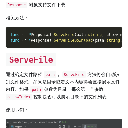
对象支持文件下载。
Response
相关方法：
func
(
r 
*
Response
)
ServeFile
(
path 
string
,
 allowInde
func
(
r 
*
Response
)
ServeFileDownload
(
path 
string
,
 n
ServeFile
通过给定文件路径
，
方法将会自动识
path
ServeFile
别文件格式，如果是目录或者文本内容将会直接展示文件
内容。如果
参数为目录，那么第二个参数
path
控制是否可以展示目录下的文件列表。
allowIndex
使用示例：