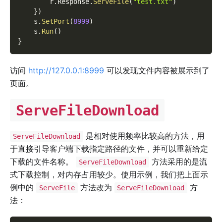
        r
.
Response
.
ServeFile
(
"test.txt"
)
}
)
    s
.
SetPort
(
8999
)
    s
.
Run
(
)
}
访问
http://127.0.0.1:8999
可以发现文件内容被展示到了
页面。
ServeFileDownload
是相对使用频率比较高的方法，用
ServeFileDownload
于直接引导客户端下载指定路径的文件，并可以重新给定
下载的文件名称。
方法采用的是流
ServeFileDownload
式下载控制，对内存占用较少。使用示例，我们把上面示
例中的
方法改为
方
ServeFile
ServeFileDownload
法：