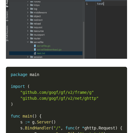
package
 main
import
(
"github.com/gogf/gf/v2/frame/g"
"github.com/gogf/gf/v2/net/ghttp"
)
func
main
(
)
{
    s 
:=
 g
.
Server
(
)
    s
.
BindHandler
(
"/"
,
func
(
r 
*
ghttp
.
Request
)
{