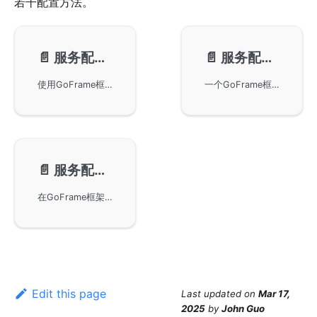
若干配置方法。
📄️
服务配置-配置文件
📄️
服务配置-配置文件模板
使用GoFrame框架的Server对象进行服务配置，支持通过配置文件进行配置，包括地址、日志设置和上传限制等。详细说明了单例对象的配置获取方式、默认值以及多配置管理方法，帮助用户优化服务配置策略。
一个GoFrame框架服务配置的文件模板，详细介绍了各项配置参数，如地址监听、TLS/HTTPS配置、静态服务、Cookie和Sessions设置、日志记录等，帮助用户更好地使用和配置GoFrame HTTP Server。
📄️
服务配置-配置方法
在GoFrame框架中通过SetConfig和SetConfigWithMap方法对服务器进行配置，包括配置对象ServerConfig的定义及使用Server对象进行特定配置。需要注意的是，配置项在Server执行Start后便不能再修改，以保证并发安全。
Edit this page
Last updated
on
Mar 17,
2025
by
John Guo