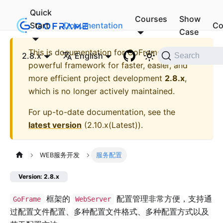
Quick
Courses
Show
Start
Documentation
Co
Case
This is documentation for
GoFrame - A
2.8.x
English
Search
powerful framework for faster, easier, and
more efficient project development
2.8.x
,
which is no longer actively maintained.
For up-to-date documentation, see the
latest version
(
2.10.x(Latest)
).
WEB服务开发
服务配置
Version: 2.8.x
框架的
配置管理非常方便，支持通
GoFrame
WebServer
过配置文件配置、多种配置文件格式、多种配置方式以及