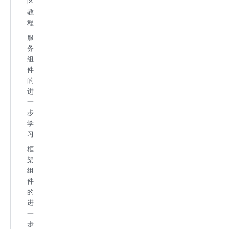
区
教
程
服
务
组
件
的
进
一
步
学
习
框
架
组
件
的
进
一
步