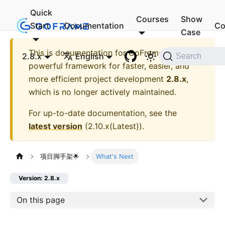
Quick
Courses
Show
Start
Documentation
Co
Case
This is documentation for
GoFrame - A
2.8.x
English
Search
powerful framework for faster, easier, and
more efficient project development
2.8.x
,
which is no longer actively maintained.
For up-to-date documentation, see the
latest version
(
2.10.x(Latest)
).
项目脚手架🌟
What's Next
Version: 2.8.x
On this page