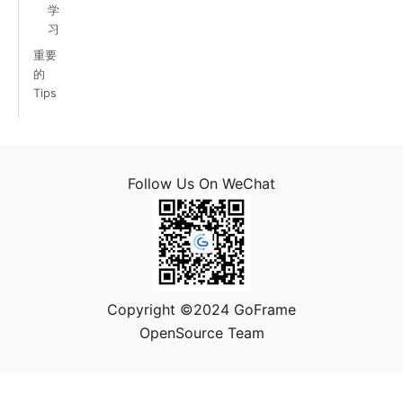
学
习
重要
的
Tips
Follow Us On WeChat
Copyright ©2024 GoFrame
OpenSource Team