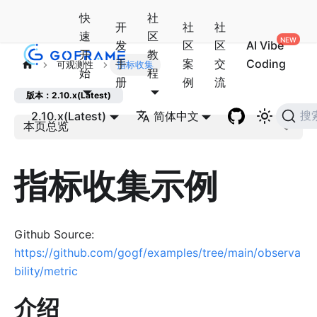
快
社
开
社
社
速
区
发
区
区
AI Vibe
开
教
手
案
交
Coding
可观测性
指标收集
始
程
册
例
流
版本：2.10.x(Latest)
2.10.x(Latest)
简体中文
搜
本页总览
指标收集示例
Github Source:
https://github.com/gogf/examples/tree/main/observa
bility/metric
介绍