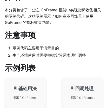
本分类包含了一些在 GoFrame 框架中实现指标收集相关
的示例代码。这些示例展示了如何在不同场景下使用
GoFrame 的指标收集功能。
注意事项
示例代码主要用于演示目的
生产环境使用时需要根据实际需求进行调整
示例列表
📄️
基础用法
📄️
回调处理
演示在GoFrame中使用OpenTelemetry和Prometheus集成的全面基础指标类型及其用法。本示例展示了用于跟踪事件发生的计数器指标、用于测量分布的直方图指标、用于当前值的仪表指标、以及用于双向计数的UpDownCounter。主要功能包括:指标创建和注册、属性配置和标签、指标值记录和观察、与Prometheus导出器集成、OpenTelemetry指标管道设置、生产级埋点模式。非常适合学习基本指标类型、实现应用可观测性、监控服务性能、构建自定义指标仪表板、以及为GoFrame应用建立基准监控。通过本示例可以学习指标的基础概念、OpenTelemetry指标API、以及如何构建完整的监控系统。
演示在GoFrame中使用OpenTelemetry和Prometheus实现基于回调的指标收集以进行异步指标更新。本示例展示了指标的回调函数注册、通过回调自动更新指标值、异步指标观察、可观察的计数器和仪表模式、系统资源指标收集、以及定时指标更新。主要功能包括:非阻塞指标收集、周期性回调执行、系统指标集成(CPU、内存、goroutines)、延迟指标评估、自动值刷新、生产级模式。非常适合收集系统指标、监控资源使用、实现异步指标更新、减少指标收集开销、观察计算成本高的值、以及构建对性能影响最小的高效监控系统。通过本示例可以学习异步指标收集、回调模式、以及高效的系统监控实现。