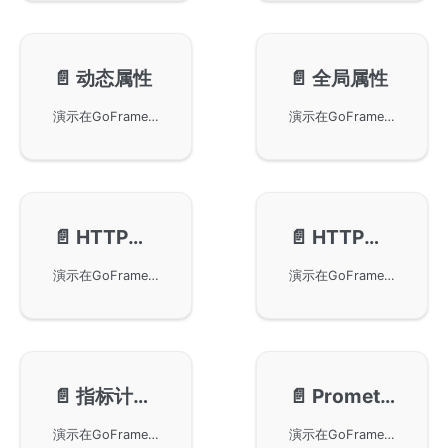
📄️
动态属性
📄️
全局属性
演示在GoFrame中使用OpenTelemetry和Prometheus管理动态指标属性以实现运行时属性更新。本示例展示了运行时属性修改、基于上下文的属性注入、请求作用域的指标标签、动态属性值解析、每请求指标自定义、以及灵活的标签模式。主要功能包括:在指标记录时更新属性、从请求上下文提取属性、注入用户/租户/会话ID、动态标签值计算、属性值缓存、生产级模式。非常适合实现每请求指标标签、跟踪用户特定指标、支持多租户、使用运行时上下文丰富指标、按动态维度分析行为、以及构建适应应用状态的灵活监控系统。通过本示例可以学习动态属性管理、上下文注入、以及灵活的指标标签实践。
演示在GoFrame中使用OpenTelemetry和Prometheus管理全局指标属性以实现一致的指标标签。本示例展示了全局属性配置和管理、跨所有指标自动应用属性、服务级元数据(service.name、service.version)、环境识别属性、一致的指标标签、以及属性继承模式。主要功能包括:集中式属性管理、自动属性传播、语义约定支持、多租户标签、部署环境标签、生产级模式。非常适合实现一致的指标标签、管理服务元数据、实现跨服务的指标聚合、支持多环境部署、便于指标过滤和分组、以及建立企业监控标准。通过本示例可以学习全局属性管理、一致性标签实践、以及企业级监控规范。
📄️
HTTP客户端
📄️
HTTP服务器
演示在GoFrame中使用OpenTelemetry和Prometheus收集全面的HTTP客户端指标以监控出站HTTP请求。本示例展示了自动HTTP客户端埋点、请求持续时间直方图、按状态码和方法分类的请求计数指标、错误率跟踪、连接池指标、以及重试尝试监控。主要功能包括:无需代码更改的自动指标收集、详细的请求/响应属性、与GoFrame HTTP客户端集成、可自定义的指标标签、Prometheus导出器配置、生产级可观测性模式。非常适合监控外部API调用、跟踪HTTP客户端性能、调试连接问题、分析请求模式、以及确保微服务架构中出站HTTP通信的可靠性。通过本示例可以学习如何监控HTTP客户端、分析外部依赖、以及优化API调用性能。
演示在GoFrame中使用OpenTelemetry和Prometheus收集全面的HTTP服务器指标以监控入站HTTP请求。本示例展示了自动HTTP服务器埋点、请求延迟直方图、按端点和方法分类的吞吐量指标、HTTP状态码分布、并发请求跟踪、以及错误率监控。主要功能包括:通过中间件自动收集指标、详细的请求属性(路径、方法、状态)、与GoFrame HTTP服务器集成、可自定义的指标桶、Prometheus端点暴露、生产级监控模式。非常适合监控API性能、跟踪服务健康、分析流量模式、识别性能瓶颈、实现SLA监控、以及确保生产环境中HTTP服务的高可用性。通过本示例可以学习如何监控HTTP服务器、分析请求性能、以及构建完整的服务监控体系。
📄️
指标计量器属性
📄️
Prometheus集成
演示在GoFrame中使用OpenTelemetry和Prometheus管理仪表级属性以实现作用域指标标签。本示例展示了仪表特定的属性配置、仪表内的属性作用域、隔离的指标标签、仪表级元数据管理、从仪表到指标的属性继承、以及精细的属性控制。主要功能包括:创建带有自定义属性的仪表、将属性作用域限制在特定指标组、隔离的属性命名空间、自动将属性应用于仪表指标、基于仪表的多租户、生产级模式。非常适合按模块或组件组织指标、实现作用域指标标签、管理多个指标命名空间、隔离指标组之间的属性、构建模块化监控系统、以及为复杂应用建立层次化指标组织。通过本示例可以学习仪表级属性管理、作用域标签、以及层次化指标组织。
演示在GoFrame中不使用OpenTelemetry直接集成Prometheus指标以实现轻量级监控解决方案。本示例展示了原生Prometheus客户端库的使用、直接向Prometheus注册表注册指标、counter、gauge、histogram和summary指标类型、自定义指标收集器、用于/metrics端点暴露的HTTP处理器、以及标签管理。主要功能包括:零OpenTelemetry依赖、简单的指标创建和注册、原生Prometheus指标类型、灵活的指标标签、内置HTTP指标端点、生产级模式。非常适合轻量级监控需求、传统Prometheus设置、简化的指标收集、仅需要Prometheus集成的应用、最小依赖占用、以及不需要或不希望使用OpenTelemetry的环境。通过本示例可以学习Prometheus原生API、简化的监控方案、以及轻量级指标收集。