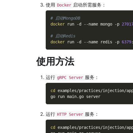
使用
启动所需服务：
Docker
# 启动MongoDB
docker
 run 
-d
--name
 mongo 
-p
2701
# 启动Redis
docker
 run 
-d
--name
 redis 
-p
6379
使用方法
运行
服务：
gRPC Server
cd
 examples/practices/injection/ap
go run main.go server
运行
服务：
HTTP Server
cd
 examples/practices/injection/ap