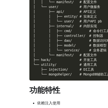
│   │   └── manifest/   # 配置文件
│   └── user/           # 用户微服务
│       ├── api/        # API定义
│       │   ├── entity/ # 实体定义
│       │   └── user/   # 用户API pb
│       ├── internal/   # 内部实现
│       │   ├── cmd/         # 命令行工
│       │   ├── controller/  # 控制器
│       │   ├── dao/         # 数据访
│       │   ├── model/       # 数据模型
│       │   └── service/     # 业务逻辑
│       └── manifest/   # 配置文件
├── hack/               # 开发工具
└── utility/            # 通用工具
    ├── injection/      # DI工具
    └── mongohelper/    # MongoDB辅助
功能特性
依赖注入使用