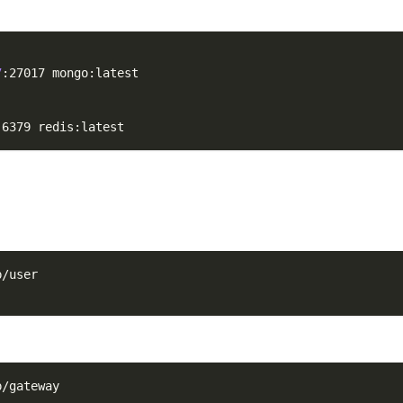
7
:27017 mongo:latest
:6379 redis:latest
p/user
p/gateway