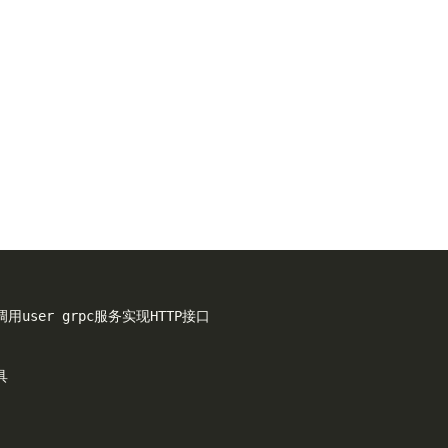
务,调用user grpc服务实现HTTP接口
具