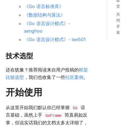
提
《Go 语言标准库》
交
《数据结构与算法》
共
同
《Go 语言设计模式》-
开
senghoo
发
《Go 语言设计模式》- lee501
技术选型
还在犹豫？推荐阅读来自用户投稿的
框架
比较选型
，我们也收集了一些
社区案例
。
开始使用
从这里开始我们默认你已经掌握
语
Go
言基础，虽然上手
简直易如反
GoFrame
掌，但说实话我们的文档太多太详细了，