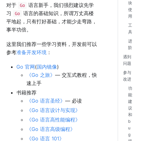
块
对于
语言新手，我们强烈建议先学
Go
使
习
语言的基础知识，所谓万丈高楼
Go
用
平地起，只有打好基础，才能少走弯路，
工
事半功倍。
具
进
这里我们推荐一些学习资料，开发前可以
阶
参考
准备开发环境
：
遇到
问题
Go 官网
(
国内镜像
)
参与
《Go 之旅》
— 交互式教程，快
改进
速上手
功
书籍推荐
能
《Go 语言圣经》
— 必读
建
议
《Go 语言设计与实现》
和
《Go 语言高性能编程》
b
u
《Go 语言高级编程》
g
《Go 语言 101》