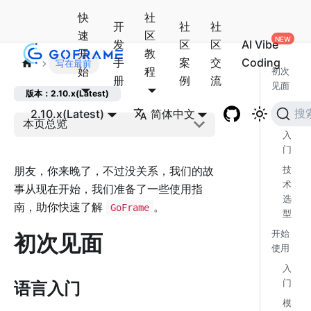
快
社
开
社
社
速
区
发
区
区
AI Vibe
开
教
手
案
交
Coding
写在最前
始
程
初次
册
例
流
见面
版本：2.10.x(Latest)
语
2.10.x(Latest)
简体中文
搜
言
本页总览
入
门
朋友，你来晚了，不过没关系，我们的故
技
术
事从现在开始，我们准备了一些使用指
选
南，助你快速了解
。
GoFrame
型
开始
初次见面
使用
入
门
语言入门
模