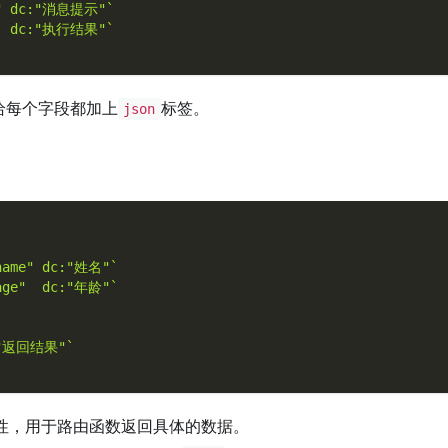
e" dc:"消息提示"`
   dc:"执行结果"`
给每个字段都加上
标签。
json
"name" dc:"姓名"`
"age"  dc:"年龄"`
c:"返回结果"`
性，用于路由函数返回具体的数据。