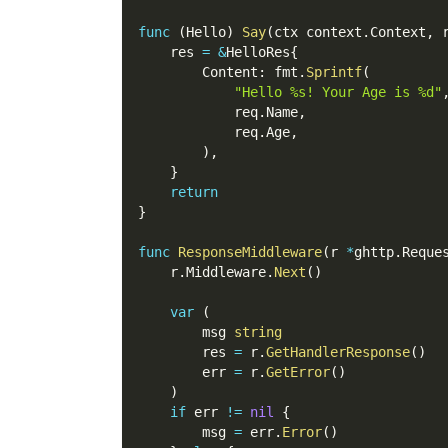
func
(
Hello
)
Say
(
ctx context
.
Context
,
 
    res 
=
&
HelloRes
{
        Content
:
 fmt
.
Sprintf
(
"Hello %s! Your Age is %d"
            req
.
Name
,
            req
.
Age
,
)
,
}
return
}
func
ResponseMiddleware
(
r 
*
ghttp
.
Reque
    r
.
Middleware
.
Next
(
)
var
(
        msg 
string
        res 
=
 r
.
GetHandlerResponse
(
)
        err 
=
 r
.
GetError
(
)
)
if
 err 
!=
nil
{
        msg 
=
 err
.
Error
(
)