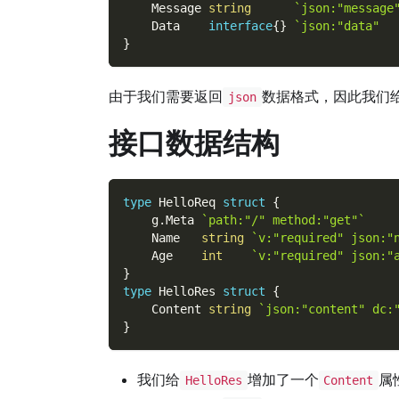
    Message 
string
`json:"messag
    Data    
interface
{
}
`json:"data" 
}
由于我们需要返回
数据格式，因此我们
json
接口数据结构
type
 HelloReq 
struct
{
    g
.
Meta 
`path:"/" method:"get"`
    Name   
string
`v:"required" json:
    Age    
int
`v:"required" json:
}
type
 HelloRes 
struct
{
    Content 
string
`json:"content" d
}
我们给
增加了一个
属
HelloRes
Content