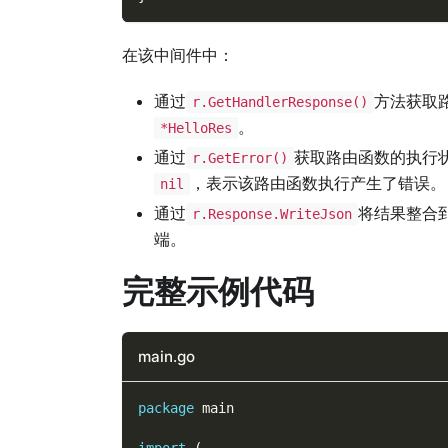
在该中间件中：
通过
方法获取
r.GetHandlerResponse()
。
*HelloRes
通过
获取路由函数的执行
r.GetError()
，表示该路由函数执行产生了错误。
nil
通过
将结果整合
r.Response.WriteJson
端。
完整示例代码
main.go
package
 main