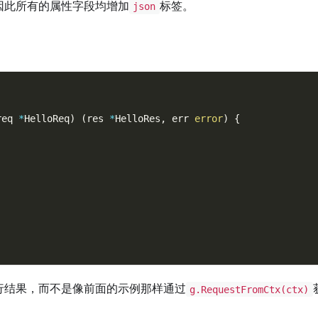
因此所有的属性字段均增加
标签。
json
req 
*
HelloReq
)
(
res 
*
HelloRes
,
 err 
error
)
{
,
行结果，而不是像前面的示例那样通过
g.RequestFromCtx(ctx)