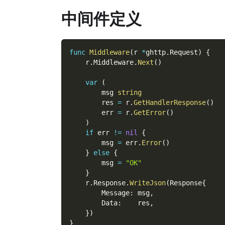
中间件定义
func
Middleware
(
r 
*
ghttp
.
Request
)
{
    r
.
Middleware
.
Next
(
)
var
(
        msg 
string
        res 
=
 r
.
GetHandlerResponse
(
)
        err 
=
 r
.
GetError
(
)
)
if
 err 
!=
nil
{
        msg 
=
 err
.
Error
(
)
}
else
{
        msg 
=
"OK"
}
    r
.
Response
.
WriteJson
(
Response
{
        Message
:
 msg
,
        Data
:
    res
,
}
)
}