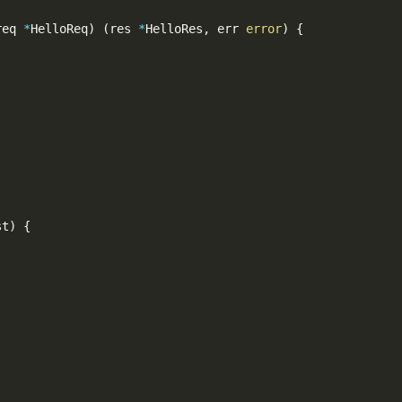
req 
*
HelloReq
)
(
res 
*
HelloRes
,
 err 
error
)
{
,
st
)
{