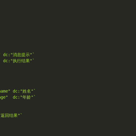
e" dc:"消息提示"`
   dc:"执行结果"`
"name" dc:"姓名"`
"age"  dc:"年龄"`
c:"返回结果"`