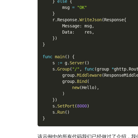
}
else
{
        msg 
=
"OK"
}
    r
.
Response
.
WriteJson
(
Response
{
        Message
:
 msg
,
        Data
:
    res
,
}
)
}
func
main
(
)
{
    s 
:=
 g
.
Server
(
)
    s
.
Group
(
"/"
,
func
(
group 
*
ghttp
.
Rou
        group
.
Middleware
(
ResponseMiddl
        group
.
Bind
(
new
(
Hello
)
,
)
}
)
    s
.
SetPort
(
8000
)
    s
.
Run
(
)
}
该示例中的所有代码我们已经做过了介绍，我