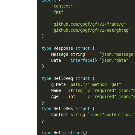
import
(
"context"
"fmt"
"github.com/gogf/gf/v2/frame/g"
"github.com/gogf/gf/v2/net/ghttp"
)
type
 Response 
struct
{
    Message 
string
`json:"messag
    Data    
interface
{
}
`json:"data" 
}
type
 HelloReq 
struct
{
    g
.
Meta 
`path:"/" method:"get"`
    Name   
string
`v:"required" json:
    Age    
int
`v:"required" json:
}
type
 HelloRes 
struct
{
    Content 
string
`json:"content" d
}
type
 Hello 
struct
{
}