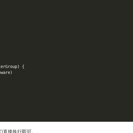
terGroup
)
{
eware
)
们直接执行即可。