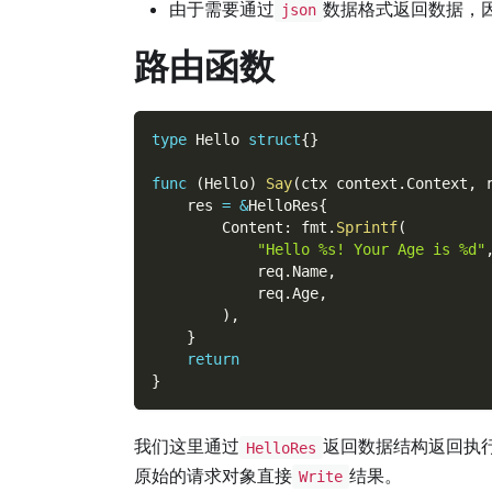
由于需要通过
数据格式返回数据，
json
路由函数
type
 Hello 
struct
{
}
func
(
Hello
)
Say
(
ctx context
.
Context
,
 
    res 
=
&
HelloRes
{
        Content
:
 fmt
.
Sprintf
(
"Hello %s! Your Age is %d"
            req
.
Name
,
            req
.
Age
,
)
,
}
return
}
我们这里通过
返回数据结构返回执
HelloRes
原始的请求对象直接
结果。
Write