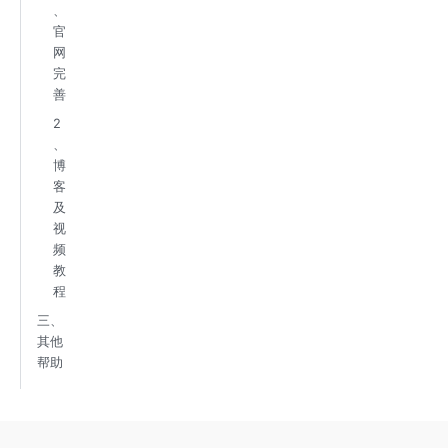
、
官
网
完
善
2
、
博
客
及
视
频
教
程
三、
其他
帮助