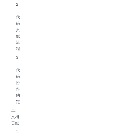
2
、
代
码
贡
献
流
程
3
、
代
码
协
作
约
定
二、
文档
贡献
1