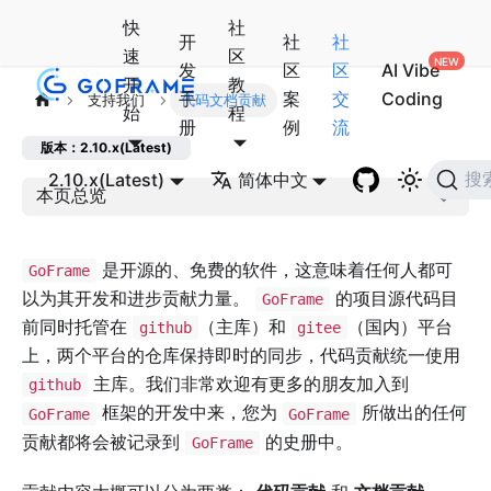
快
社
开
社
社
速
区
发
区
区
AI Vibe
开
教
手
案
交
Coding
支持我们
代码文档贡献
始
程
册
例
流
版本：2.10.x(Latest)
2.10.x(Latest)
简体中文
搜
本页总览
是开源的、免费的软件，这意味着任何人都可
GoFrame
以为其开发和进步贡献力量。
的项目源代码目
GoFrame
前同时托管在
（主库）和
（国内）平台
github
gitee
上，两个平台的仓库保持即时的同步，代码贡献统一使用
主库。我们非常欢迎有更多的朋友加入到
github
框架的开发中来，您为
所做出的任何
GoFrame
GoFrame
贡献都将会被记录到
的史册中。
GoFrame