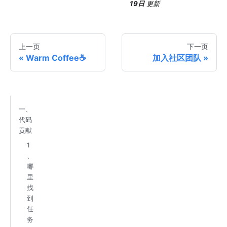
19日
更新
上一页
下一页
Warm Coffee☕️
加入社区团队
一、
代码
贡献
1
、
哪
里
找
到
任
务