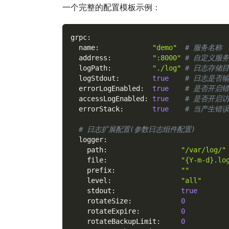
一个完整的配置模板示例：
grpc
:
name
:
"demo"
# 服务名称
address
:
":8000"
# 自定义服
logPath
:
"./log"
# 日志存储
logStdout
:
true
# 日志是否
errorLogEnabled
:
true
# 是否开启
accessLogEnabled
:
true
# 是否开启
errorStack
:
true
# 当产生错
# 日志扩展配置(参数日志组件配置)
logger
:
path
:
"/var/log/"
file
:
"{Y-m-d}.lo
prefix
:
""
level
:
"all"
stdout
:
true
rotateSize
:
0
rotateExpire
:
0
rotateBackupLimit
:
0