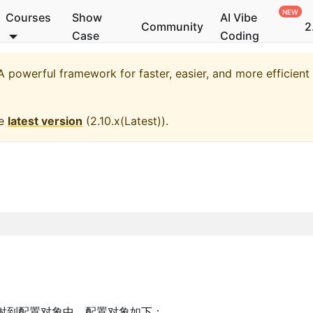
Courses
Show
AI Vibe
Community
2
Case
Coding
 powerful framework for faster, easier, and more efficien
he
latest version
(
2.10.x(Latest)
).
射到配置对象中。配置对象如下：