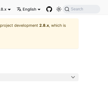
.8.x
English
Search
t project development
2.8.x
, which is