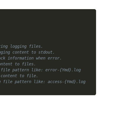
ring logging files.
gging content to stdout.
ack information when error.
ontent to files.
 file pattern like: error-{Ymd}.log
 content to file.
g file pattern like: access-{Ymd}.log