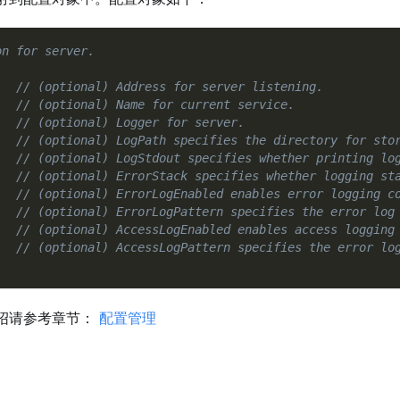
on for server.
// (optional) Address for server listening.
// (optional) Name for current service.
   
// (optional) Logger for server.
// (optional) LogPath specifies the directory for sto
// (optional) LogStdout specifies whether printing lo
// (optional) ErrorStack specifies whether logging st
// (optional) ErrorLogEnabled enables error logging c
// (optional) ErrorLogPattern specifies the error log
// (optional) AccessLogEnabled enables access logging
// (optional) AccessLogPattern specifies the error lo
绍请参考章节：
配置管理