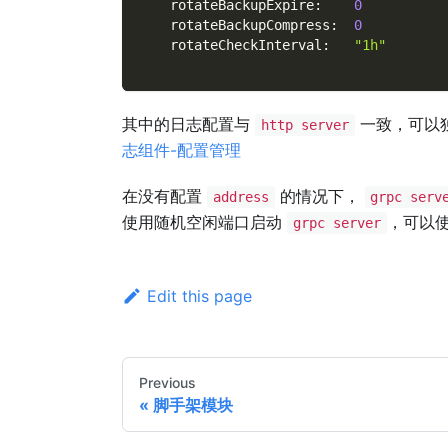
rotateBackupExpire
:
0
rotateBackupCompress
:
0
rotateCheckInterval
:
"1h"
其中的日志配置与
一致，可以
http server
志组件-配置管理
在没有配置
的情况下，
address
grpc serv
使用随机空闲端口启动
，可以
grpc server
Edit this page
Previous
脚手架模块