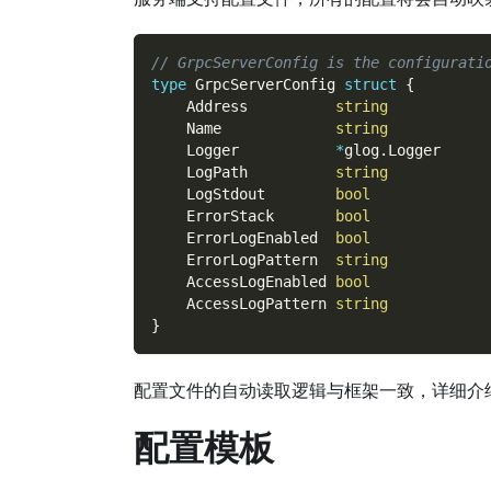
// GrpcServerConfig is the configurati
type
 GrpcServerConfig 
struct
{
    Address          
string
    Name             
string
    Logger           
*
glog
.
Logger     
    LogPath          
string
    LogStdout        
bool
    ErrorStack       
bool
    ErrorLogEnabled  
bool
    ErrorLogPattern  
string
    AccessLogEnabled 
bool
    AccessLogPattern 
string
}
配置文件的自动读取逻辑与框架一致，详细介
配置模板