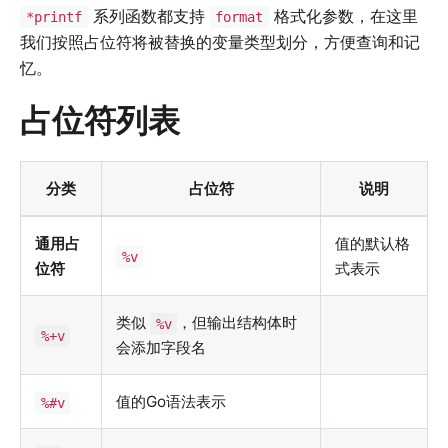
系列函数都支持
格式化参数，在这里
*printf
format
我们按照占位符将被替换的变量类型划分，方便查询和记
忆。
占位符列表
分类
占位符
说明
通用占
值的默认格
%v
位符
式表示
类似
，但输出结构体时
%v
%+v
会添加字段名
值的Go语法表示
%#v