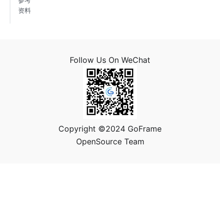
参考
资料
Follow Us On WeChat
Copyright ©2024 GoFrame
OpenSource Team