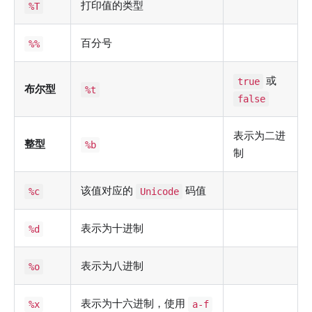
打印值的类型
%T
百分号
%%
或
true
布尔型
%t
false
表示为二进
整型
%b
制
该值对应的
码值
%c
Unicode
表示为十进制
%d
表示为八进制
%o
表示为十六进制，使用
%x
a-f