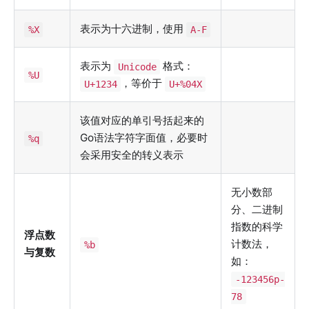
表示为十六进制，使用
%X
A-F
表示为
格式：
Unicode
%U
，等价于
U+1234
U+%04X
该值对应的单引号括起来的
Go语法字符字面值，必要时
%q
会采用安全的转义表示
无小数部
分、二进制
指数的科学
浮点数
计数法，
%b
与复数
如：
-123456p-
78