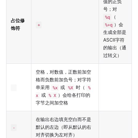
值的正负
号；对
（
%q
占位修
）会
+
%+q
饰符
生成全部是
ASCII字符
的输出（通
过转义）
空格，对数值，正数前加空
格而负数前加负号；对字符
串采用
或
时（
%x
%X
%
或
）会给各打印的
x
% X
字节之间加空格
在输出右边填充空白而不是
默认的左边（即从默认的右
-
对齐切换为左对齐）