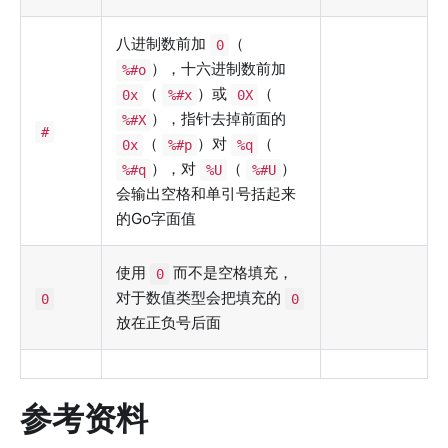
八进制数前加
（
0
），十六进制数前加
%#o
（
）或
（
0x
%#x
0X
），指针去掉前面的
%#X
#
（
）对
（
0x
%#p
%q
），对
（
）
%#q
%U
%#U
会输出空格和单引号括起来
的Go字面值
使用
而不是空格填充，
0
对于数值类型会把填充的
0
0
放在正负号后面
参考资料