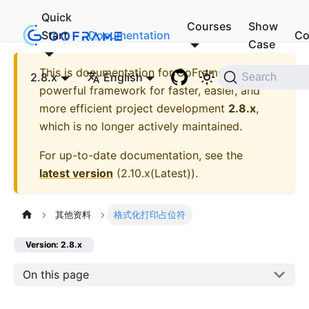
Quick
Courses
Show
Start
Documentation
Co
Case
This is documentation for
GoFrame - A
2.8.x
English
Search
powerful framework for faster, easier, and
more efficient project development
2.8.x
,
which is no longer actively maintained.
For up-to-date documentation, see the
latest version
(
2.10.x(Latest)
).
其他资料
格式化打印占位符
Version: 2.8.x
On this page