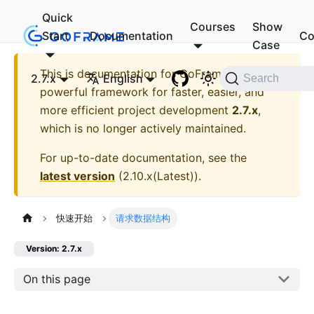
Quick
Courses
Show
Start
Documentation
Co
Case
This is documentation for
GoFrame - A
2.7.x
English
Search
powerful framework for faster, easier, and
more efficient project development
2.7.x
,
which is no longer actively maintained.
For up-to-date documentation, see the
latest version
(
2.10.x(Latest)
).
快速开始
请求数据结构
Version: 2.7.x
On this page