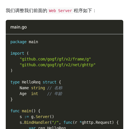
我们调整我们前面的
程序如下：
Web Server
main.go
package
 main
import
(
"github.com/gogf/gf/v2/frame/g"
"github.com/gogf/gf/v2/net/ghttp"
)
type
 HelloReq 
struct
{
    Name 
string
// 名称
    Age  
int
// 年龄
}
func
main
(
)
{
    s 
:=
 g
.
Server
(
)
    s
.
BindHandler
(
"/"
,
func
(
r 
*
ghttp
.
Request
)
{
var
 req HelloReq