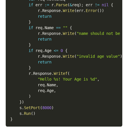
if
 err 
:=
 r
.
Parse
(
&
req
)
;
 err 
!=
nil
{
            r
.
Response
.
Write
(
err
.
Error
(
)
)
return
}
if
 req
.
Name 
==
""
{
            r
.
Response
.
Write
(
"name should not be em
return
}
if
 req
.
Age 
<=
0
{
            r
.
Response
.
Write
(
"invalid age value"
)
return
}
        r
.
Response
.
Writef
(
"Hello %s! Your Age is %d"
,
            req
.
Name
,
            req
.
Age
,
)
}
)
    s
.
SetPort
(
8000
)
    s
.
Run
(
)
}