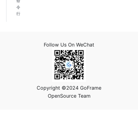
命
令
行
Follow Us On WeChat
Copyright ©2024 GoFrame
OpenSource Team