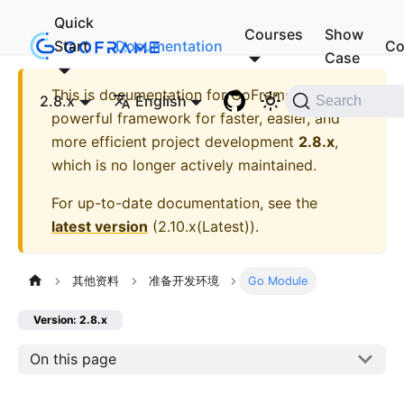
Quick
Courses
Show
Start
Documentation
Co
Case
This is documentation for
GoFrame - A
2.8.x
English
Search
powerful framework for faster, easier, and
more efficient project development
2.8.x
,
which is no longer actively maintained.
For up-to-date documentation, see the
latest version
(
2.10.x(Latest)
).
其他资料
准备开发环境
Go Module
Version: 2.8.x
On this page