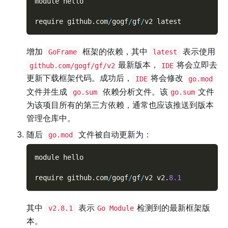
module hello
require github
.
com
/
gogf
/
gf
/
v2 latest
增加
框架的依赖，其中
表示使用
GoFrame
latest
最新版本，
将会立即去
github.com/gogf/gf/v2
IDE
更新下载框架代码。成功后，
将会修改
IDE
go.mod
文件并生成
依赖分析文件。该
文件
go.sum
go.sum
为该项目所有的第三方依赖，通常也应该推送到版本
管理仓库中。
随后
文件被自动更新为：
go.mod
module hello
require github
.
com
/
gogf
/
gf
/
v2 v2
.
8.1
其中
表示
检测到的最新框架版
v2.8.1
Go Module
本。