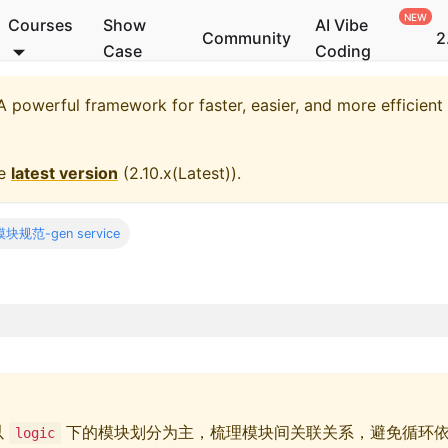
Courses
Show
AI Vibe
Community
2
Case
Coding
 powerful framework for faster, easier, and more efficien
he
latest version
(
2.10.x(Latest)
).
模块规范-gen service
以
下的模块划分为主，梳理模块间关联关系，避免循环
logic