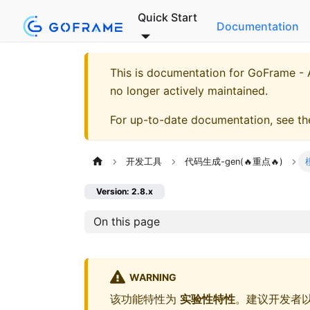
Quick Start
Documentation
This is documentation for
GoFrame - A
no longer actively maintained.
For up-to-date documentation, see t
开发工具
代码生成-gen(🔥重点🔥)
Version: 2.8.x
On this page
WARNING
该功能特性为
实验性特性
。建议开发者