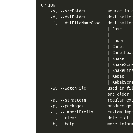
OPTION
    -s, --srcFolder         source fol
    -d, --dstFolder         destinatio
    -f, --dstFileNameCase   destinatio
                            | Case    
                            |---------
                            | Lower   
                            | Camel   
                            | CamelLow
                            | Snake   
                            | SnakeScr
                            | SnakeFir
                            | Kebab   
                            | KebabScr
    -w, --watchFile         used in fi
                            srcFolder
    -a, --stPattern         regular ex
    -p, --packages          produce go
    -i, --importPrefix      custom imp
    -l, --clear             delete all
    -h, --help              more infor