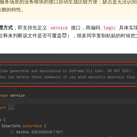
服务场景的业务模块的接口自动生成比较方便；缺点是无法识别
依赖的特性。
理方式
，即支持先定义
接口，再编码
具体实
service
logic
注释来判断该文件是否可覆盖😈），很多同学复制粘贴的时候把