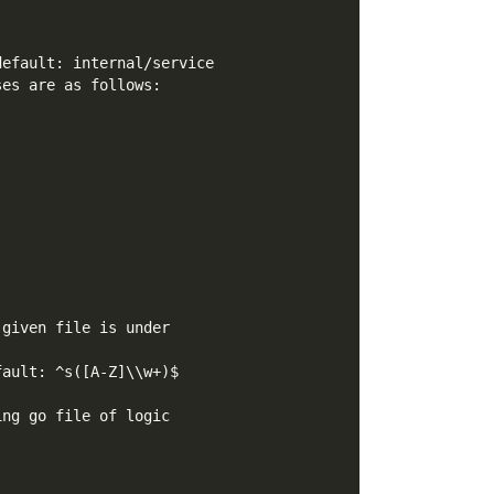
default: internal/service
ses are as follows:
 given file is under
fault: ^s([A-Z]\\w+)$
ing go file of logic