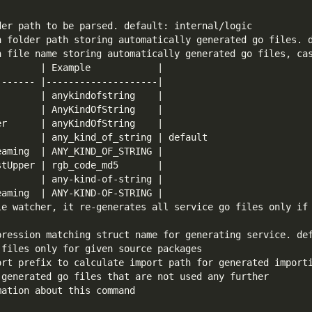
der path to be parsed. default: internal/logic
n folder path storing automatically generated go files. 
n file name storing automatically generated go files, ca
        | Example            |
------- |--------------------|
        | anykindofstring    |
        | AnyKindOfString    |
er      | anyKindOfString    |
        | any_kind_of_string | default
eaming  | ANY_KIND_OF_STRING |
stUpper | rgb_code_md5       |
        | any-kind-of-string |
eaming  | ANY-KIND-OF-STRING |
le watcher, it re-generates all service go files only if
pression matching struct name for generating service. de
 files only for given source packages
ort prefix to calculate import path for generated import
 generated go files that are not used any further
mation about this command