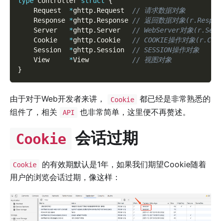
type
 Controller 
struct
{
    Request  
*
ghttp
.
Request  
// 请求数据对象
    Response 
*
ghttp
.
Response 
// 返回数据对象(r.Respon
    Server   
*
ghttp
.
Server   
// WebServer对象(r.Serv
    Cookie   
*
ghttp
.
Cookie   
// COOKIE操作对象(r.Coo
    Session  
*
ghttp
.
Session  
// SESSION操作对象
    View     
*
View           
// 视图对象
}
由于对于Web开发者来讲，
都已经是非常熟悉的
Cookie
组件了，相关
也非常简单，这里便不再赘述。
API
会话过期
Cookie
的有效期默认是1年，如果我们期望Cookie随着
Cookie
用户的浏览会话过期，像这样：