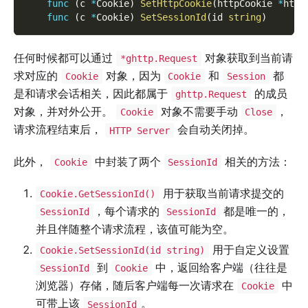
func
(
c 
*
Cookie
)
SetHttpCookie
(
httpCookie 
*
http
func
(
c 
*
Cookie
)
SetSessionId
(
id 
string
)
任何时候都可以通过
对象获取到当前请
*ghttp.Request
求对应的
对象，因为
和
都
Cookie
Cookie
Session
是和请求会话相关，因此都属于
的成员
ghttp.Request
对象，并对外公开。
对象不需要手动
，
Cookie
Close
请求流程结束后，
会自动关闭掉。
HTTP Server
此外，
中封装了两个
相关的方法：
Cookie
SessionId
用于获取当前请求提交的
Cookie.GetSessionId()
，每个请求的
都是唯一的，
SessionId
SessionId
并且伴随整个请求流程，该值可能为空。
用于自定义设置
Cookie.SetSessionId(id string)
到
中，返回给客户端（往往是
SessionId
Cookie
浏览器）存储，随后客户端每一次请求在
中
Cookie
可带上该
。
SessionId