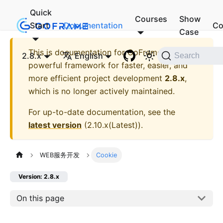
Quick
Courses
Show
Start
Documentation
Co
Case
This is documentation for
GoFrame - A
2.8.x
English
Search
powerful framework for faster, easier, and
more efficient project development
2.8.x
,
which is no longer actively maintained.
For up-to-date documentation, see the
latest version
(
2.10.x(Latest)
).
WEB服务开发
Cookie
Version: 2.8.x
On this page