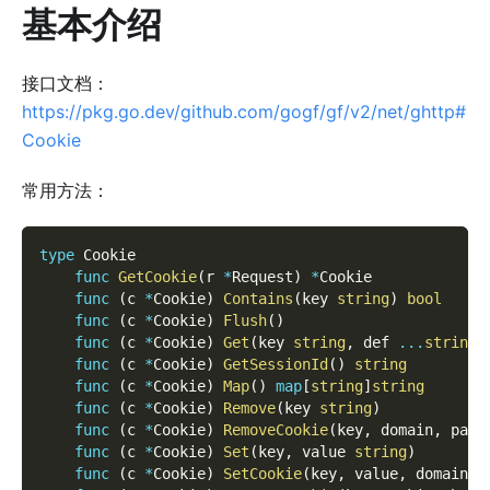
基本介绍
接口文档：
https://pkg.go.dev/github.com/gogf/gf/v2/net/ghttp#
Cookie
常用方法：
type
 Cookie
func
GetCookie
(
r 
*
Request
)
*
Cookie
func
(
c 
*
Cookie
)
Contains
(
key 
string
)
bool
func
(
c 
*
Cookie
)
Flush
(
)
func
(
c 
*
Cookie
)
Get
(
key 
string
,
 def 
...
string
)
func
(
c 
*
Cookie
)
GetSessionId
(
)
string
func
(
c 
*
Cookie
)
Map
(
)
map
[
string
]
string
func
(
c 
*
Cookie
)
Remove
(
key 
string
)
func
(
c 
*
Cookie
)
RemoveCookie
(
key
,
 domain
,
 path
func
(
c 
*
Cookie
)
Set
(
key
,
 value 
string
)
func
(
c 
*
Cookie
)
SetCookie
(
key
,
 value
,
 domain
,
 