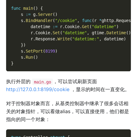
func
main
(
)
{
    s 
:=
 g
.
Server
(
)
    s
.
BindHandler
(
"/cookie"
,
func
(
r 
*
ghttp
.
Request
)
        datetime 
:=
 r
.
Cookie
.
Get
(
"datetime"
)
        r
.
Cookie
.
Set
(
"datetime"
,
 gtime
.
Datetime
(
)
)
        r
.
Response
.
Write
(
"datetime:"
,
 datetime
)
}
)
    s
.
SetPort
(
8199
)
    s
.
Run
(
)
}
执行外层的
，可以尝试刷新页面
main.go
http://127.0.0.1:8199/cookie
，显示的时间在一直变化。
对于控制器对象而言，从基类控制器中继承了很多会话相
关的对象指针，可以看做alias，可以直接使用，他们都是
指向的同一个对象：