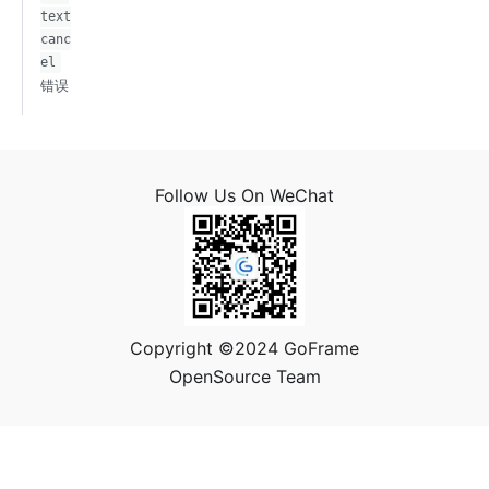
text
canc
el
错误
Follow Us On WeChat
Copyright ©2024 GoFrame
OpenSource Team