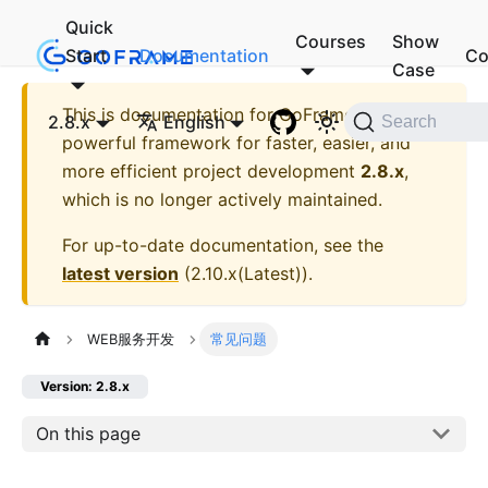
Quick
Courses
Show
Start
Documentation
Co
Case
This is documentation for
GoFrame - A
2.8.x
English
Search
powerful framework for faster, easier, and
more efficient project development
2.8.x
,
which is no longer actively maintained.
For up-to-date documentation, see the
latest version
(
2.10.x(Latest)
).
WEB服务开发
常见问题
Version: 2.8.x
On this page