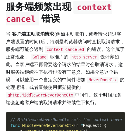
服务端频繁出现
context
错误
cancel
当
客户端主动取消请求
(例如主动取消，或者请求超过客
户端设置的时间)后，特别是浏览器访问时直接取消请求，
服务端可能会遇到
的错误。这个属于
context canceled
正常现象，
标准库的
设计亦如
Golang
http server
此。当客户端不再需要这个请求的结果时会取消请求，这
时服务端继续往下执行也没有了意义。如果介意这个错
误，可以使用一个自定义的中间件增加
的
NeverDoneCtx
处理逻辑，或者直接使用框架提供的
中间件。这个时候服务
ghttp.MiddlewareNeverDoneCtx
端会忽略客户端的取消请求并继续往下执行。
// MiddlewareNeverDoneCtx sets the context never do
func
MiddlewareNeverDoneCtx
(
r 
*
Request
)
{