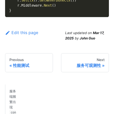
    r
.
SetCtx
(
r
.
GetNeverDoneCtx
(
)
)
    r
.
Middleware
.
Next
(
)
}
Edit this page
Last updated
on
Mar 17,
2025
by
John Guo
Previous
Next
性能测试
服务可观测性
服务
端频
繁出
现
con