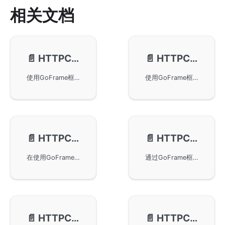
相关文档
📄️
HTTPClient-基本使用
📄️
HTTPClient-文件上传
使用GoFrame框架通过基本的HTTP客户端操作来发送GET、POST、DELETE请求，并处理返回值。本文还讨论了如何使用POST方法发送JSON数据、使用多参数、map类型参数进行请求。同时，提供了*Bytes、*Content和*Var方法的简要介绍，以帮助开发者更便捷地处理HTTP请求和响应内容。
使用GoFrame框架进行HTTP客户端文件上传，实现了方便的文件上传功能，并提供了三个主要的接口以支持单个和多个文件的上传。详细讲解了服务端及客户端的实现代码，并提供了自定义文件名称和规范路由接收上传文件的方法，适用于需要集成文件上传功能的开发场景。
📄️
HTTPClient-自定义Cookie
📄️
HTTPClient-自定义Header
在使用GoFrame框架的HTTP客户端中自定义发送给服务端的Cookie内容，主要通过SetCookie和SetCookieMap方法实现。通过简单的服务端和客户端示例展示了如何设置与接收自定义的Cookie参数，实现HTTP客户端的个性化请求。
通过GoFrame框架的HTTPClient功能，用户可以自定义HTTP请求的Header信息。本文介绍了如何利用SetHeader、SetHeaderMap和SetHeaderRaw等方法设置和发送Header，从而实现自定义链路跟踪信息，如Span-Id和Trace-Id。通过简单的代码示例，展示了客户端如何与服务端交互并返回结果。
📄️
HTTPClient-自定义ContentType
📄️
HTTPClient-自定义Transport