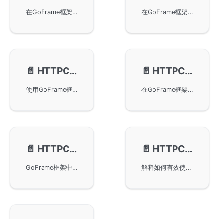
在GoFrame框架中使用HTTPClient自定义请求的ContentType。通过不同的操作方法如ContentJson和ContentXml，可以设置请求的Content-Type分别为application/json和application/xml。同时也提供了自定义ContentType的方法例子，帮助开发者灵活设置请求参数和编码方式，以满足不同的API请求需求。
在GoFrame框架中，通过自定义Transport实现HTTPClient的高级用法。包括使用Unix Socket进行客户端与服务端通信的方法，以及设置客户端连接池大小参数的具体实现。示例提供了大量真实代码片段，帮助开发者更好地理解并应用这些技术。
📄️
HTTPClient-请求信息打印
📄️
HTTPClient-代理Proxy设置
使用GoFrame框架中的HTTP客户端功能获取和打印HTTP请求的原始输入和输出信息。主要方法包括Raw、RawDump、RawRequest和RawResponse，适用于调试HTTP请求。示例展示了使用GoFrame框架发送POST请求并打印请求和响应的具体方法。
在GoFrame框架的HTTP客户端中设置代理服务器地址，支持http和socks5两种形式。通过SetProxy和Proxy方法，用户可以轻松配置代理，实现对外网资源的访问，包括普通调用示例和链式调用示例，帮助用户快速掌握代理功能的使用。
📄️
HTTPClient-拦截器/中间件
📄️
HTTPClient-常见问题
GoFrame框架中的HTTPClient拦截器/中间件特性，可用于全局请求拦截和参数校验。通过中间件，开发者可以在请求的前置和后置阶段插入自定义逻辑，修改提交参数或返回参数，实现签名参数注入等功能，确保接口参数的安全性。
解释如何有效使用GoFrame框架中的gclient.Client对象，以提高效率和降低资源使用。包含gclient.Client对象复用的建议以及如何处理非法字符问题，通过示例演示设置正确的ContentType。