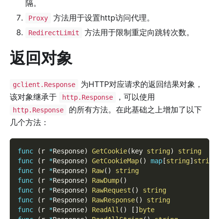
隔。
方法用于设置http访问代理。
Proxy
方法用于限制重定向跳转次数。
RedirectLimit
返回对象
为HTTP对应请求的返回结果对象，
gclient.Response
该对象继承于
，可以使用
http.Response
的所有方法。在此基础之上增加了以下
http.Response
几个方法：
func
(
r 
*
Response
)
GetCookie
(
key 
string
)
string
func
(
r 
*
Response
)
GetCookieMap
(
)
map
[
string
]
string
func
(
r 
*
Response
)
Raw
(
)
string
func
(
r 
*
Response
)
RawDump
(
)
func
(
r 
*
Response
)
RawRequest
(
)
string
func
(
r 
*
Response
)
RawResponse
(
)
string
func
(
r 
*
Response
)
ReadAll
(
)
[
]
byte