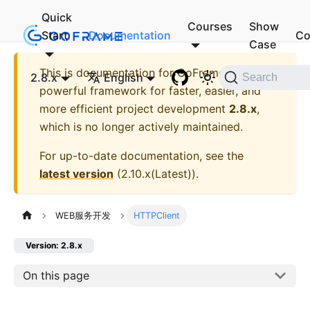
Quick
Courses
Show
Start
Documentation
Co
Case
This is documentation for
GoFrame - A
2.8.x
English
Search
powerful framework for faster, easier, and
more efficient project development
2.8.x
,
which is no longer actively maintained.
For up-to-date documentation, see the
latest version
(
2.10.x(Latest)
).
WEB服务开发
HTTPClient
Version: 2.8.x
On this page