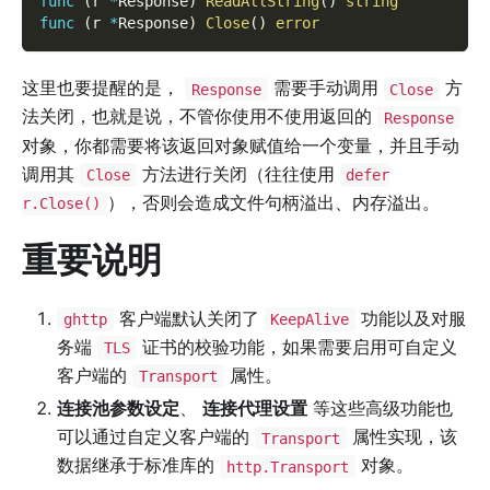
func
(
r 
*
Response
)
ReadAllString
(
)
string
func
(
r 
*
Response
)
Close
(
)
error
这里也要提醒的是，
需要手动调用
方
Response
Close
法关闭，也就是说，不管你使用不使用返回的
Response
对象，你都需要将该返回对象赋值给一个变量，并且手动
调用其
方法进行关闭（往往使用
Close
defer
），否则会造成文件句柄溢出、内存溢出。
r.Close()
重要说明
客户端默认关闭了
功能以及对服
ghttp
KeepAlive
务端
证书的校验功能，如果需要启用可自定义
TLS
客户端的
属性。
Transport
连接池参数设定
、
连接代理设置
等这些高级功能也
可以通过自定义客户端的
属性实现，该
Transport
数据继承于标准库的
对象。
http.Transport