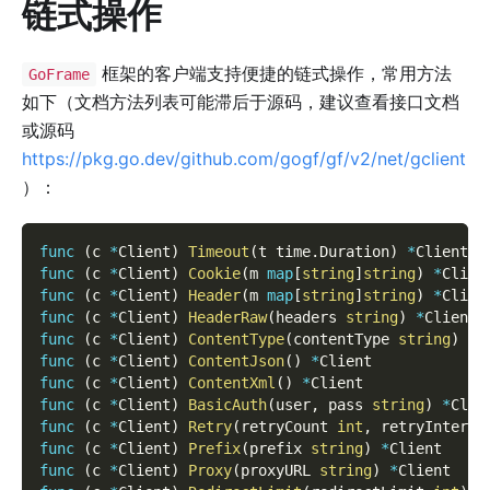
链式操作
框架的客户端支持便捷的链式操作，常用方法
GoFrame
如下（文档方法列表可能滞后于源码，建议查看接口文档
或源码
https://pkg.go.dev/github.com/gogf/gf/v2/net/gclient
）：
func
(
c 
*
Client
)
Timeout
(
t time
.
Duration
)
*
Client
func
(
c 
*
Client
)
Cookie
(
m 
map
[
string
]
string
)
*
Clien
func
(
c 
*
Client
)
Header
(
m 
map
[
string
]
string
)
*
Clien
func
(
c 
*
Client
)
HeaderRaw
(
headers 
string
)
*
Client
func
(
c 
*
Client
)
ContentType
(
contentType 
string
)
*
C
func
(
c 
*
Client
)
ContentJson
(
)
*
Client
func
(
c 
*
Client
)
ContentXml
(
)
*
Client
func
(
c 
*
Client
)
BasicAuth
(
user
,
 pass 
string
)
*
Clie
func
(
c 
*
Client
)
Retry
(
retryCount 
int
,
 retryInterva
func
(
c 
*
Client
)
Prefix
(
prefix 
string
)
*
Client
func
(
c 
*
Client
)
Proxy
(
proxyURL 
string
)
*
Client