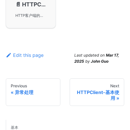
📄️
HTTPClient-监控指标
HTTP客户端的监控指标功能，默认情况下是关闭状态，以免影响性能。它提供了多种指标供用户参考，如请求执行的时间开销、连接创建时间以及请求的字节总大小等，只有在metric特性全局开启时才会启用这些指标，帮助用户更好地进行性能分析。
Edit this page
Last updated
on
Mar 17,
2025
by
John Guo
Previous
Next
异常处理
HTTPClient-基本使
用
基本