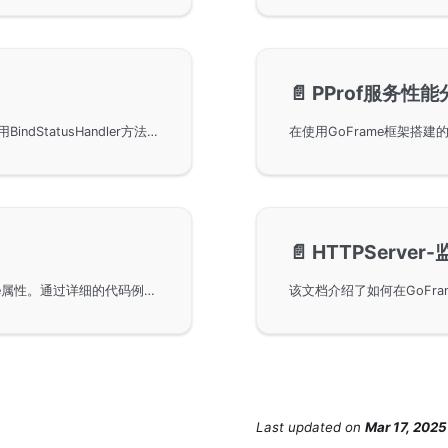
📄️
PProf服务性能
在GoFrame框架中实现自定义状态码处理。通过使用BindStatusHandler方法，开发者可以为WebServer指定的状态码如404、403、500等进行自定义处理，包括展示自定义错误信息或页面内容，以及实现错误页面的重定向。示例代码演示了如何进行基本设置和批量状态码处理。
📄️
HTTPServer
在使用GoFrame框架构建的服务器中设置SameSite属性。通过详细的代码例子，您可以学习如何配置SameSite以确保cookie安全性，尤其是在chrome89及以上版本中处理不同协议的跨站请求。
Last updated
on
Mar 17, 2025