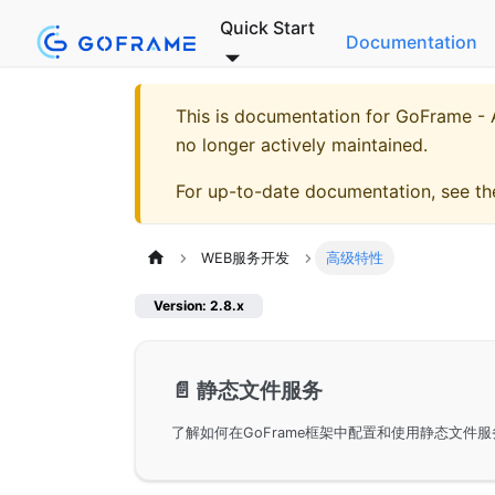
Quick Start
Documentation
This is documentation for
GoFrame - A
no longer actively maintained.
For up-to-date documentation, see t
WEB服务开发
高级特性
Version: 2.8.x
📄️
静态文件服务