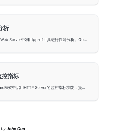
分析
在使用GoFrame框架搭建的Web Server中利用pprof工具进行性能分析。GoFrame框架集成了pprof，可以借助EnablePProf方法便捷开启性能分析功能，并探讨了如何设置独立的PProf Server，以有效监控内存使用、goroutine行为及CPU性能等关键指标，同时提供具体命令行示例与解析。
-监控指标
该文档介绍了如何在GoFrame框架中启用HTTP Server的监控指标功能，提供了详细的指标和属性列表，帮助用户实现HTTP服务器性能的监控与优化。通过启用metric特性，可以跟踪请求执行时间、请求总数以及传输字节大小等关键性能指标。
by
John Guo