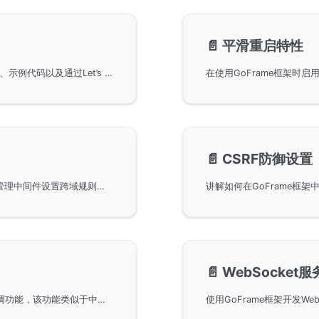
📄️
平滑重启特性
使用GoFrame框架构建HTTPS服务，包括准备工作、示例代码以及通过Let’s Encrypt获取免费SSL证书的方法。同时，还探讨了如何在同一WebServer下同时支持HTTP和HTTPS访问协议的方法，确保您的应用更安全。
📄️
CSRF防御设置
使用GoFrame框架处理CORS跨域请求，结合路由管理中间件设置跨域规则，允许WebSocket跨域访问。提供CORS对象及其配置参数，包含默认和限制Origin来源的设置。同时，通过示例展示了基本使用方法、授权跨域Origin和自定义检测的方法，以实现更灵活的跨域请求管理。
📄️
WebSocket服
GoFrame框架中ghttp.Server提供的HOOK事件回调功能，该功能类似于中间件，通过自定义监听处理特定事件，绑定事件回调注册顺序明确回调调用优先级。详细讲解了HOOK事件的使用方法、接口鉴权控制、跨域请求处理等实际应用场景，并结合示例代码展示事件回调的具体执行方式及优先级机制。