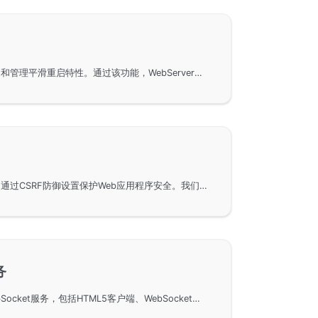
在使用GoFrame框架时启用和管理平滑重启特性。通过该功能，WebServer在更新版本或者重启时，无需中断已有请求，从而提高服务稳定性和用户体验。支持在*nix系统下的平滑重启和Windows系统下的完整重启，并提供Web和命令行的管理方法。还展示了具体的使用示例，包括基本使用、HTTPS支持和多服务多端口场景的平滑管理。
讲解如何在GoFrame框架中通过CSRF防御设置保护Web应用程序安全。我们将介绍使用token校验机制并通过中间件实现插件化防护的方法。包括插件的安装和配置以及前端对接的关键步骤和代码示例，帮助开发者有效抵御CSRF攻击。
务
使用GoFrame框架开发WebSocket服务，包括HTML5客户端、WebSocket服务端、HTTPS支持和安全校验等内容。通过示例代码，展示了WebSocket的连接与信息传递机制，并详细说明了服务端与客户端之间的通信流程和数据处理方法，让读者能够快速上手并实现功能齐全的WebSocket服务。