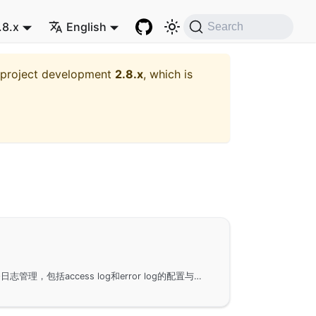
.8.x
English
Search
t project development
2.8.x
, which is
使用GoFrame框架进行服务日志管理，包括access log和error log的配置与使用。详细解释了日志配置对象及属性，如Logger、LogPath、ErrorStack等，并提供了详细的日志格式说明和自定义日志处理方法。同时，还涉及如何通过配置文件和代码方法进行日志设置，以及日志格式和错误日志的记录方式和示例。